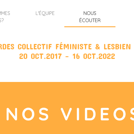
MMES
L'ÉQUIPE
NOUS
S?
ÉCOUTER
RDES COLLECTIF FÉMINISTE & LESBIEN
20 OCT.2017 - 16 OCT.2022