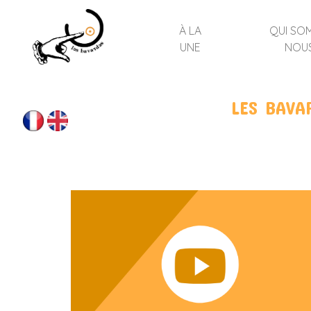
À LA
QUI SO
UNE
NOU
LES BAVA