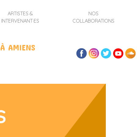
ARTISTES &
NOS
INTERVENANT·ES
COLLABORATIONS
 À AMIENS